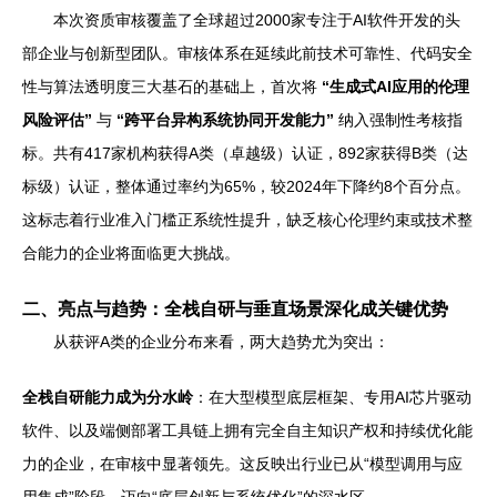
本次资质审核覆盖了全球超过2000家专注于AI软件开发的头
部企业与创新型团队。审核体系在延续此前技术可靠性、代码安全
性与算法透明度三大基石的基础上，首次将
“生成式AI应用的伦理
风险评估”
与
“跨平台异构系统协同开发能力”
纳入强制性考核指
标。共有417家机构获得A类（卓越级）认证，892家获得B类（达
标级）认证，整体通过率约为65%，较2024年下降约8个百分点。
这标志着行业准入门槛正系统性提升，缺乏核心伦理约束或技术整
合能力的企业将面临更大挑战。
二、亮点与趋势：全栈自研与垂直场景深化成关键优势
从获评A类的企业分布来看，两大趋势尤为突出：
全栈自研能力成为分水岭
：在大型模型底层框架、专用AI芯片驱动
软件、以及端侧部署工具链上拥有完全自主知识产权和持续优化能
力的企业，在审核中显著领先。这反映出行业已从“模型调用与应
用集成”阶段，迈向“底层创新与系统优化”的深水区。