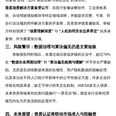
垂直场景解决方案备受认可
：在医疗影像诊断软件、工业质检系
统、自动驾驶感知模块等特定领域深耕，并能提供完整、可靠、符
合行业法规的闭环解决方案的开发商，其资质评级普遍较高。审核
方特别强调了
“场景理解深度”
与
“人机协同安全边界界定”
的具体
案例，作为重要加分项。
三、风险警示：数据治理与算法偏见仍是主要短板
审核报告同时指出，未通过或仅获低评级的企业中，超过70%
在
“数据生命周期治理”
和
“算法偏见检测与缓解”
环节存在严重缺
陷。尤其是在训练数据来源的合规性、用户隐私数据的脱敏处理、
以及算法在不同人口统计学群体中的公平性验证方面，许多企业仍
停留在纸面承诺，缺乏可审计的常态化机制。IAIESA发言人强调，
未来资质审核将对此类问题施行“一票否决”制，敦促全行业将伦理
规范内化为开发流程的必需环节。
四、未来展望：资质认证将联动市场准入与投融资